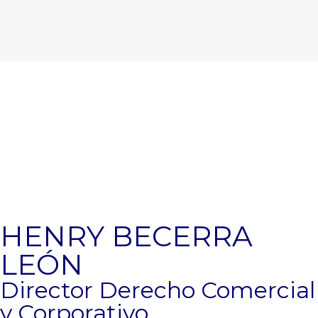
www.RIGLEGAL.co | Calle 73 No. 9-42 Of.
605 | Bogotá | Colombia
Copyright © 2026 Rig Legal Colombia.
HENRY BECERRA
LEÓN
Director Derecho Comercial
y Corporativo